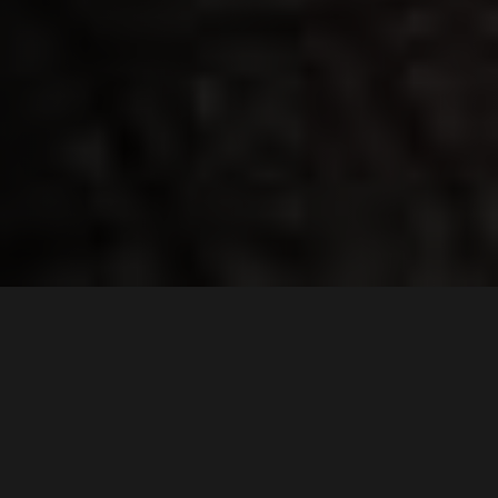
De uitdaging
GEBREK AAN RUIMTE EN
URGENTE REPARATIES