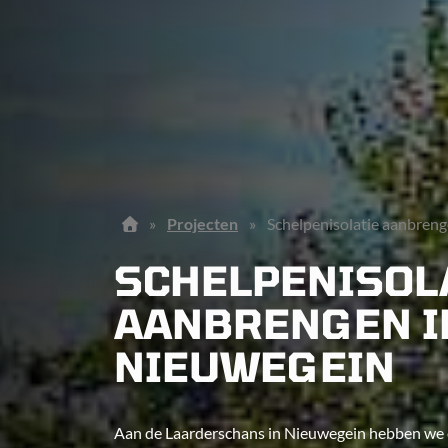
»
Projecten
»
Schelpenisolatie aanbren
SCHELPENISOL
AANBRENGEN I
NIEUWEGEIN
Aan de Laarderschans in Nieuwegein hebben we e