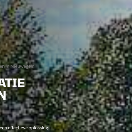
gen in Nieuwegein
ATIE
N
en effectieve oplossing