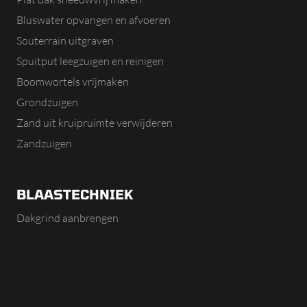
Bluswater opvangen en afvoeren
Souterrain uitgraven
Spuitput leegzuigen en reinigen
Boomwortels vrijmaken
Grondzuigen
Zand uit kruipruimte verwijderen
Zandzuigen
BLAASTECHNIEK
Dakgrind aanbrengen
Dakgrind kubelen
Kruipruimte ophogen
EPS parels aanbrengen in de kruipruimte
Schelpen in de kruipruimte aanbrengen