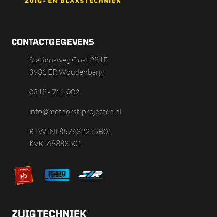
CONTACTGEGEVENS
Stationsweg Oost 281D
3931 ER Woudenberg
0318 - 711 002
info@methorst-projecten.nl
BTW: NL857632255B01
KvK: 68883501
ZUIGTECHNIEK